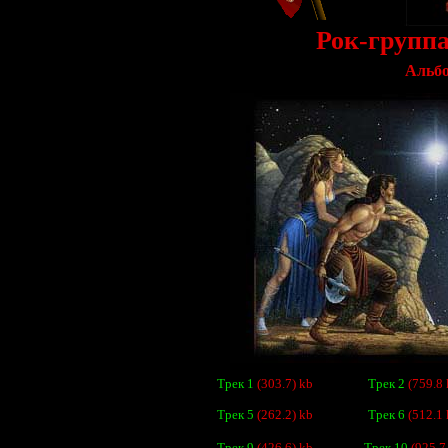
Рок-групп
Альбо
Трек 1
(303.7) kb
Трек 2
(759.8 
Трек 5
(262.2) kb
Трек 6
(512.1 
Трек 9
(426.6) kb
Трек 10
(925.7